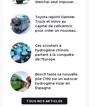
Weichai veut imposer
son moteur à
hydrogène en Chine
Toyota rejoint Daimler
Truck et Volvo au
capital de cellcentric
pour créer un nouveau
géant de la pile
hydrogène
Ces scooters à
hydrogène chinois
partent à la conquête
de l'Europe
Bosch teste sa nouvelle
pile C190 sur un autocar
hydrogène Irizar en
Espagne
TOUS NOS ARTICLES