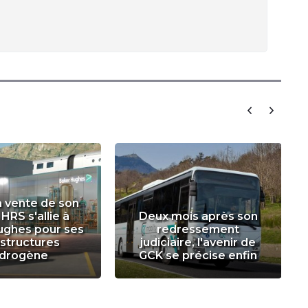
a vente de son
 HRS s'allie à
Deux mois après son
ughes pour ses
redressement
astructures
judiciaire, l'avenir de
drogène
GCK se précise enfin