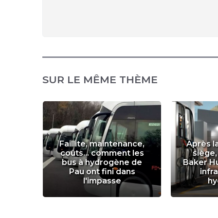
SUR LE MÊME THÈME
e
se
Faillite, maintenance,
Après l
le
coûts... comment les
siège,
DF
bus à hydrogène de
Baker H
r site
Pau ont fini dans
infr
os
l'impasse
hy