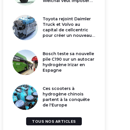
Weichai veut imposer
son moteur à
hydrogène en Chine
Toyota rejoint Daimler
Truck et Volvo au
capital de cellcentric
pour créer un nouveau
géant de la pile
hydrogène
Bosch teste sa nouvelle
pile C190 sur un autocar
hydrogène Irizar en
Espagne
Ces scooters à
hydrogène chinois
partent à la conquête
de l'Europe
TOUS NOS ARTICLES