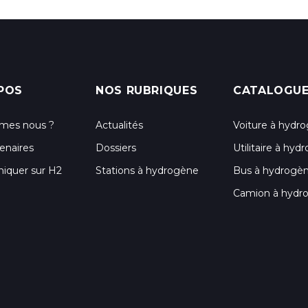
POS
NOS RUBRIQUES
CATALOGU
mes nous ?
Actualités
Voiture à hydr
enaires
Dossiers
Utilitaire à hy
quer sur H2
Stations à hydrogène
Bus à hydrogè
Camion à hydr