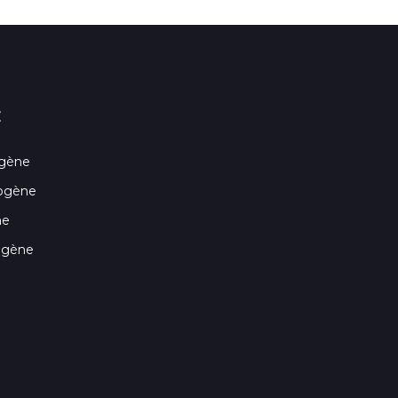
E
ogène
drogène
ne
ogène