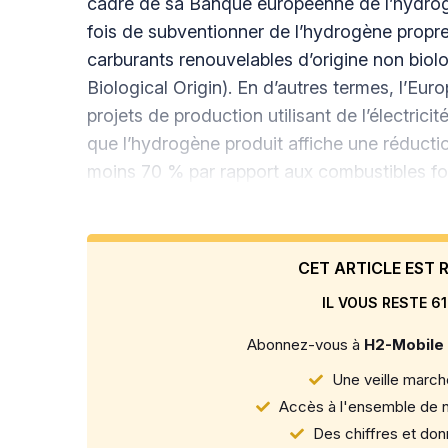
cadre de sa Banque européenne de l’hydrogèn
fois de subventionner de l’hydrogène propre 
carburants renouvelables d’origine non bi
Biological Origin). En d’autres termes, l’Europ
projets de production utilisant de l’électric
que l’hydrogène produit affiche une réducti
moins 70 % par rapport aux combustibles fos
CET ARTICLE EST
IL VOUS RESTE 61
Abonnez-vous à
H2-Mobile
Une veille marché
Accès à l'ensemble de n
Des chiffres et donn