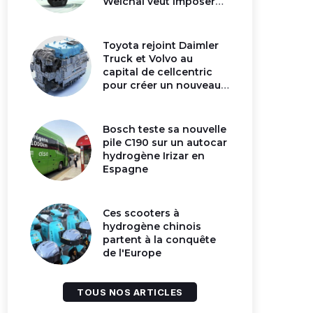
Weichai veut imposer
son moteur à
hydrogène en Chine
Toyota rejoint Daimler
Truck et Volvo au
capital de cellcentric
pour créer un nouveau
géant de la pile
hydrogène
Bosch teste sa nouvelle
pile C190 sur un autocar
hydrogène Irizar en
Espagne
Ces scooters à
hydrogène chinois
partent à la conquête
de l'Europe
TOUS NOS ARTICLES