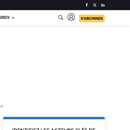
IRES
S'ABONNER
es