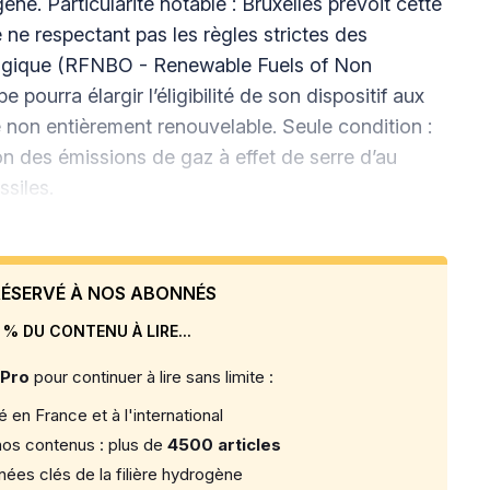
e. Particularité notable : Bruxelles prévoit cette
ne respectant pas les règles strictes des
ologique (RFNBO - Renewable Fuels of Non
e pourra élargir l’éligibilité de son dispositif aux
ité non entièrement renouvelable. Seule condition :
on des émissions de gaz à effet de serre d’au
siles.
 RÉSERVÉ À NOS ABONNÉS
 % DU CONTENU À LIRE...
 Pro
pour continuer à lire sans limite :
 en France et à l'international
os contenus : plus de
4500 articles
ées clés de la filière hydrogène