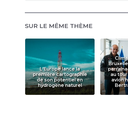
SUR LE MÊME THÈME
Clima
Bruxell
rope
L'Europe lance la
parrain
ghreb
première cartographie
au tou
rvoir
de son potentiel en
avion 
ert
hydrogène naturel
Bertr