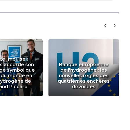
te Impulse :
es accorde son
Banque européenne
age symbolique
de l'hydrogène : les
r du monde en
nouvelles règles des
hydrogène de
quatrièmes enchères
and Piccard
dévoilées