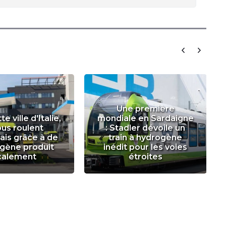
Une première
e ville d'Italie,
mondiale en Sardaigne
bus roulent
: Stadler dévoile un
is grâce à de
train à hydrogène
ogène produit
inédit pour les voies
calement
étroites