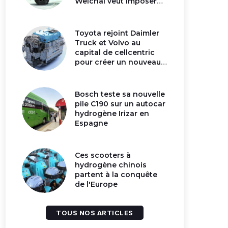
Weichai veut imposer
son moteur à
hydrogène en Chine
Toyota rejoint Daimler
Truck et Volvo au
capital de cellcentric
pour créer un nouveau
géant de la pile
hydrogène
Bosch teste sa nouvelle
pile C190 sur un autocar
hydrogène Irizar en
Espagne
Ces scooters à
hydrogène chinois
partent à la conquête
de l'Europe
TOUS NOS ARTICLES