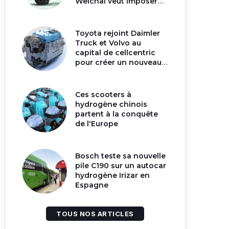
Weichai veut imposer
son moteur à
hydrogène en Chine
Toyota rejoint Daimler
Truck et Volvo au
capital de cellcentric
pour créer un nouveau
géant de la pile
hydrogène
Ces scooters à
hydrogène chinois
partent à la conquête
de l'Europe
Bosch teste sa nouvelle
pile C190 sur un autocar
hydrogène Irizar en
Espagne
TOUS NOS ARTICLES