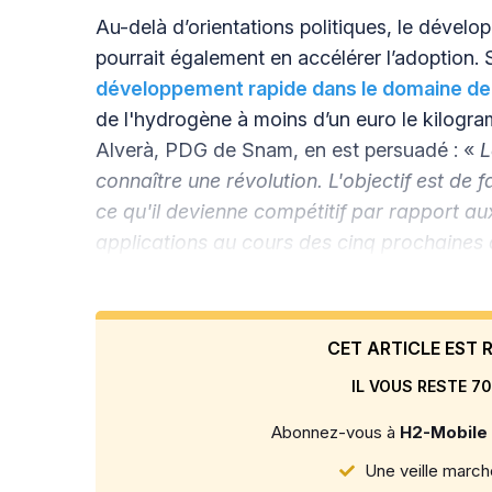
Au-delà d’orientations politiques, le dével
pourrait également en accélérer l’adoption. 
développement rapide dans le domaine de
de l'hydrogène à moins d’un euro le kilogr
Alverà, PDG de Snam, en est persuadé : «
L
connaître une révolution. L'objectif est de fa
ce qu'il devienne compétitif par rapport a
applications au cours des cinq prochaine
CET ARTICLE EST
IL VOUS RESTE 70
Abonnez-vous à
H2-Mobile
Une veille marché