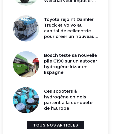
Weichai veut imposer
son moteur à
hydrogène en Chine
Toyota rejoint Daimler
Truck et Volvo au
capital de cellcentric
pour créer un nouveau
géant de la pile
hydrogène
Bosch teste sa nouvelle
pile C190 sur un autocar
hydrogène Irizar en
Espagne
Ces scooters à
hydrogène chinois
partent à la conquête
de l'Europe
TOUS NOS ARTICLES