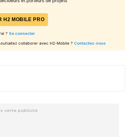
écideurs et porteurs de projets
 H2 MOBILE PRO
né ?
Se connecter
 souhaitez collaborer avec H2-Mobile ?
Contactez-nous