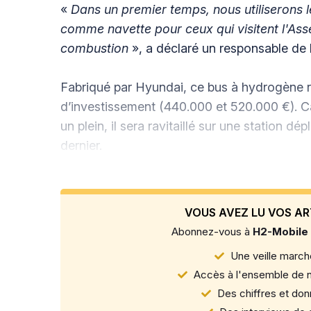
«
Dans un premier temps, nous utiliserons 
comme navette pour ceux qui visitent l'As
combustion
», a déclaré un responsable de 
Fabriqué par Hyundai, ce bus à hydrogène r
d’investissement (440.000 et 520.000 €). C
un plein, il sera ravitaillé sur une station d
dernier.
VOUS AVEZ LU VOS AR
Abonnez-vous à
H2-Mobile
Une veille marché
Accès à l'ensemble de n
Des chiffres et donn