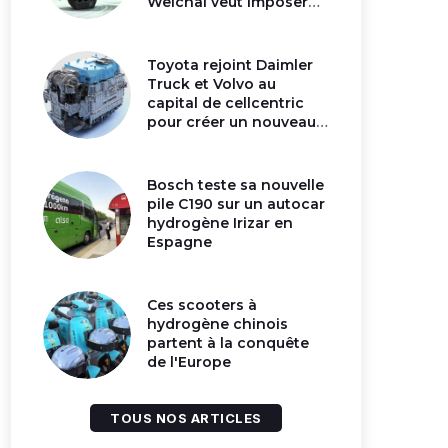
Weichai veut imposer
son moteur à
hydrogène en Chine
Toyota rejoint Daimler
Truck et Volvo au
capital de cellcentric
pour créer un nouveau
géant de la pile
hydrogène
Bosch teste sa nouvelle
pile C190 sur un autocar
hydrogène Irizar en
Espagne
Ces scooters à
hydrogène chinois
partent à la conquête
de l'Europe
TOUS NOS ARTICLES