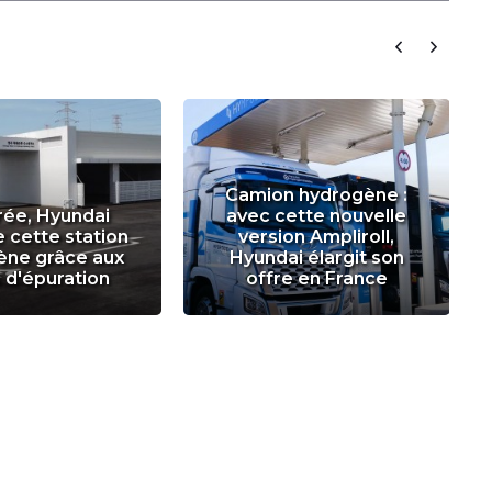
Camion hydrogène :
rée, Hyundai
avec cette nouvelle
 cette station
version Ampliroll,
ène grâce aux
Hyundai élargit son
 d'épuration
offre en France