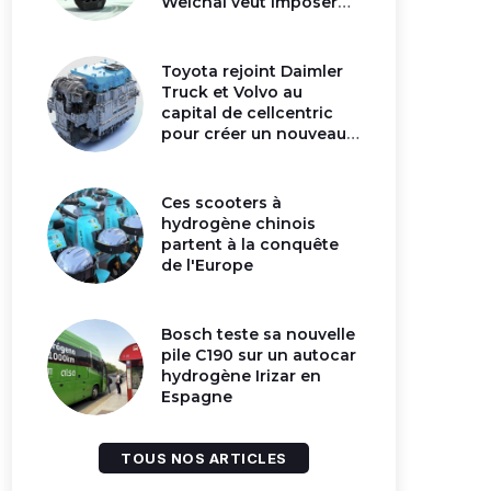
Weichai veut imposer
son moteur à
hydrogène en Chine
Toyota rejoint Daimler
Truck et Volvo au
capital de cellcentric
pour créer un nouveau
géant de la pile
hydrogène
Ces scooters à
hydrogène chinois
partent à la conquête
de l'Europe
Bosch teste sa nouvelle
pile C190 sur un autocar
hydrogène Irizar en
Espagne
TOUS NOS ARTICLES