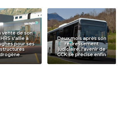
a vente de son
 HRS s'allie à
Deux mois après son
ughes pour ses
redressement
astructures
judiciaire, l'avenir de
drogène
GCK se précise enfin