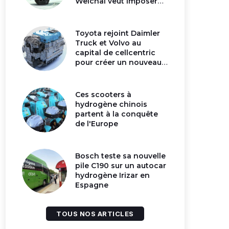
Weichai veut imposer
son moteur à
hydrogène en Chine
Toyota rejoint Daimler
Truck et Volvo au
capital de cellcentric
pour créer un nouveau
géant de la pile
hydrogène
Ces scooters à
hydrogène chinois
partent à la conquête
de l'Europe
Bosch teste sa nouvelle
pile C190 sur un autocar
hydrogène Irizar en
Espagne
TOUS NOS ARTICLES