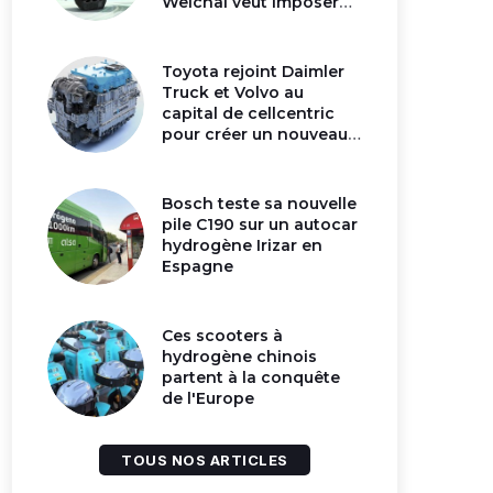
Weichai veut imposer
son moteur à
hydrogène en Chine
Toyota rejoint Daimler
Truck et Volvo au
capital de cellcentric
pour créer un nouveau
géant de la pile
hydrogène
Bosch teste sa nouvelle
pile C190 sur un autocar
hydrogène Irizar en
Espagne
Ces scooters à
hydrogène chinois
partent à la conquête
de l'Europe
TOUS NOS ARTICLES