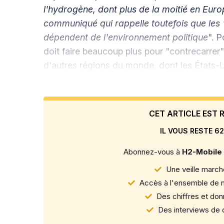
l'hydrogène, dont plus de la moitié en Eur
communiqué qui rappelle toutefois que les 
dépendent de l'environnement politique
". 
doit faire beaucoup plus pour "contrecarrer"
d'autres régions du monde, dont les États-
CET ARTICLE EST
IL VOUS RESTE 62
Abonnez-vous à
H2-Mobile
Une veille marché
Accès à l'ensemble de n
Des chiffres et donn
Des interviews de d