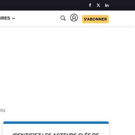
IRES
S'ABONNER
nts