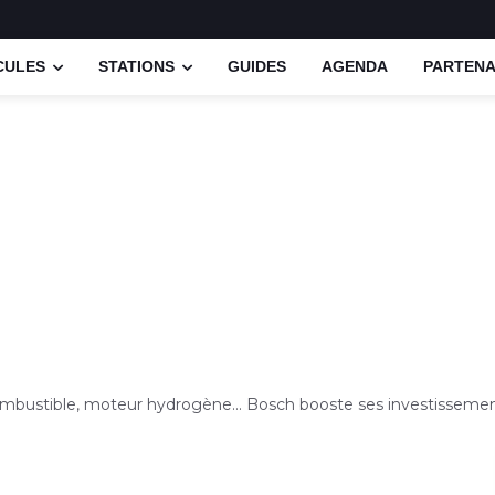
CULES
STATIONS
GUIDES
AGENDA
PARTENA
ombustible, moteur hydrogène... Bosch booste ses investisseme