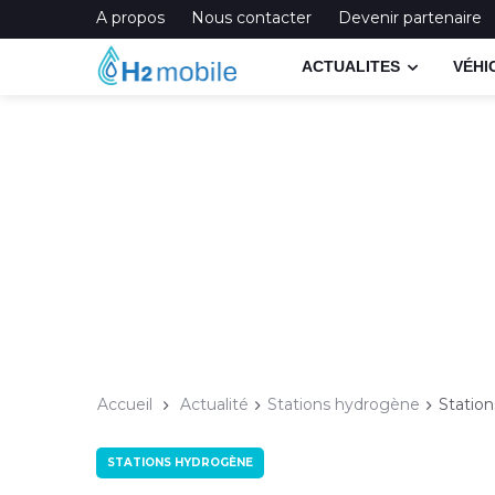
A propos
Nous contacter
Devenir partenaire
ACTUALITES
VÉHI
Accueil
Actualité
Stations hydrogène
Station
STATIONS HYDROGÈNE