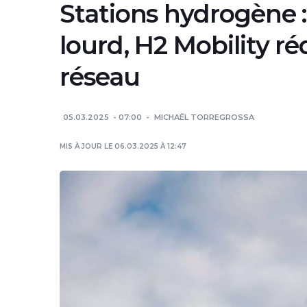
Stations hydrogène :
lourd, H2 Mobility r
réseau
05.03.2025
07:00
MICHAËL TORREGROSSA
MIS À JOUR LE 06.03.2025 À 12:47