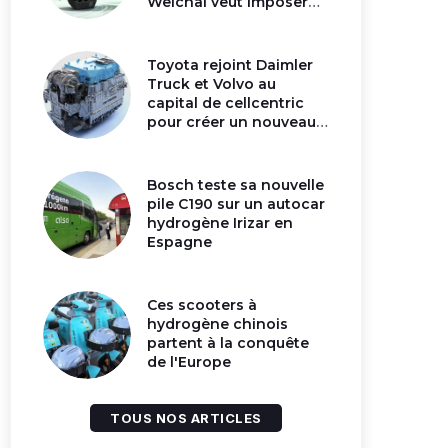
Weichai veut imposer
son moteur à
hydrogène en Chine
Toyota rejoint Daimler
Truck et Volvo au
capital de cellcentric
pour créer un nouveau
géant de la pile
hydrogène
Bosch teste sa nouvelle
pile C190 sur un autocar
hydrogène Irizar en
Espagne
Ces scooters à
hydrogène chinois
partent à la conquête
de l'Europe
TOUS NOS ARTICLES