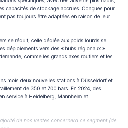
llations spécifiques, avec des auvents plus hauts,
es capacités de stockage accrues. Conçues pour
ent pas toujours être adaptées en raison de leur
liers se réduit, celle dédiée aux poids lourds se
es déploiements vers des « hubs régionaux »
 demande, comme les grands axes routiers et les
hains mois deux nouvelles stations à Düsseldorf et
taillement de 350 et 700 bars. En 2024, des
s en service à Heidelberg, Mannheim et
 majorité de nos ventes concernera ce segment (de