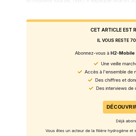
la mobilité lourde, ndlr) »
explique Martin Jü
CET ARTICLE EST
IL VOUS RESTE 70
Abonnez-vous à
H2-Mobile
Une veille marché
Accès à l'ensemble de n
Des chiffres et donn
Des interviews de d
DÉCOUVRIR
Déjà abon
Vous êtes un acteur de la filière hydrogène et