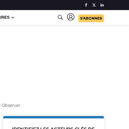
IRES
S'ABONNER
gy Observer