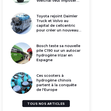
Weichai veut imposer
son moteur à
hydrogène en Chine
Toyota rejoint Daimler
Truck et Volvo au
capital de cellcentric
pour créer un nouveau
géant de la pile
hydrogène
Bosch teste sa nouvelle
pile C190 sur un autocar
hydrogène Irizar en
Espagne
Ces scooters à
hydrogène chinois
partent à la conquête
de l'Europe
TOUS NOS ARTICLES