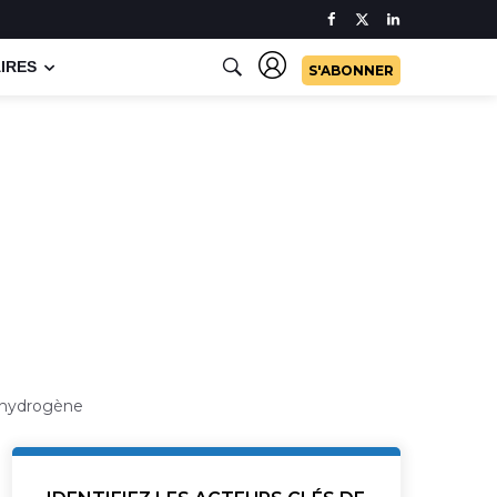
IRES
S'ABONNER
s hydrogène