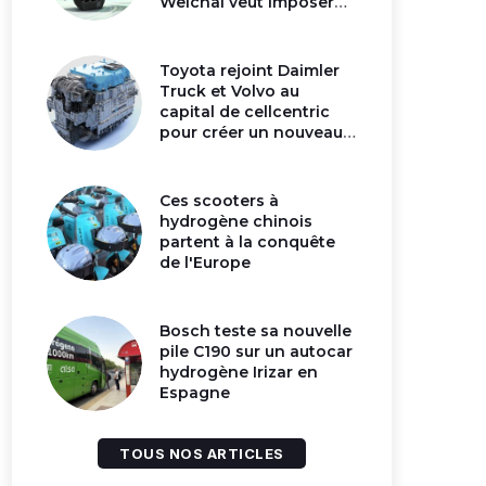
Weichai veut imposer
son moteur à
hydrogène en Chine
Toyota rejoint Daimler
Truck et Volvo au
capital de cellcentric
pour créer un nouveau
géant de la pile
hydrogène
Ces scooters à
hydrogène chinois
partent à la conquête
de l'Europe
Bosch teste sa nouvelle
pile C190 sur un autocar
hydrogène Irizar en
Espagne
TOUS NOS ARTICLES