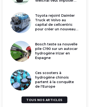
Weichai veut imposer
son moteur à
hydrogène en Chine
Toyota rejoint Daimler
Truck et Volvo au
capital de cellcentric
pour créer un nouveau
géant de la pile
hydrogène
Bosch teste sa nouvelle
pile C190 sur un autocar
hydrogène Irizar en
Espagne
Ces scooters à
hydrogène chinois
partent à la conquête
de l'Europe
TOUS NOS ARTICLES