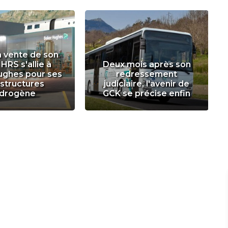
a vente de son
 HRS s'allie à
Deux mois après son
ughes pour ses
redressement
astructures
judiciaire, l'avenir de
drogène
GCK se précise enfin