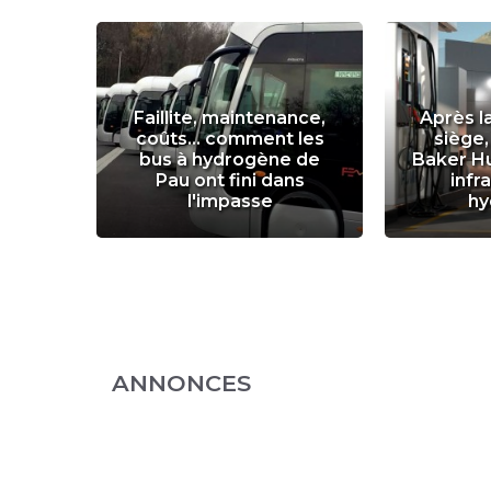
r
Faillite, maintenance,
Après l
ance
coûts... comment les
siège,
un an
bus à hydrogène de
Baker H
ge de
Pau ont fini dans
infr
l'impasse
hy
ANNONCES