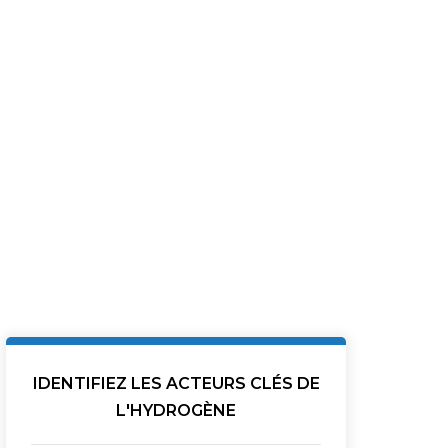
Le premier
Hydrogène décarboné
électrolyseur
: 778 millions d'euros
assemblé en Franc
pour trois grands
est sorti d'usine, un 
projets industriels
après le sauvetage 
français
McPhy
IDENTIFIEZ LES ACTEURS CLÉS DE
L'HYDROGÈNE