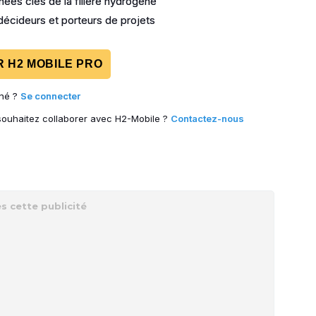
ées clés de la filière hydrogène
écideurs et porteurs de projets
 H2 MOBILE PRO
né ?
Se connecter
 souhaitez collaborer avec H2-Mobile ?
Contactez-nous