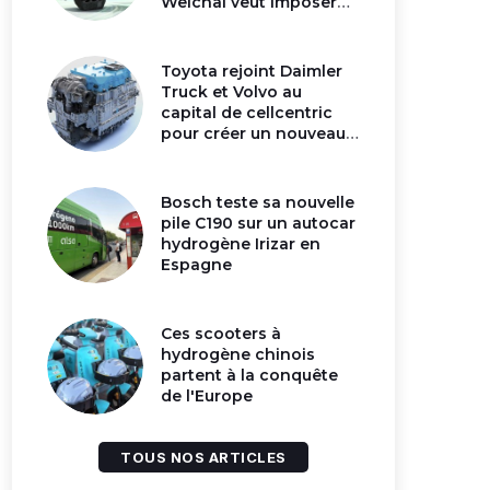
Weichai veut imposer
son moteur à
hydrogène en Chine
Toyota rejoint Daimler
Truck et Volvo au
capital de cellcentric
pour créer un nouveau
géant de la pile
hydrogène
Bosch teste sa nouvelle
pile C190 sur un autocar
hydrogène Irizar en
Espagne
Ces scooters à
hydrogène chinois
partent à la conquête
de l'Europe
TOUS NOS ARTICLES