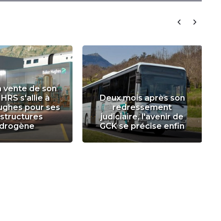
a vente de son
 HRS s'allie à
Deux mois après son
ughes pour ses
redressement
astructures
judiciaire, l'avenir de
drogène
GCK se précise enfin