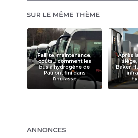
SUR LE MÊME THÈME
e
se
Faillite, maintenance,
Après l
le
coûts... comment les
siège,
DF
bus à hydrogène de
Baker H
r site
Pau ont fini dans
infr
os
l'impasse
hy
ANNONCES