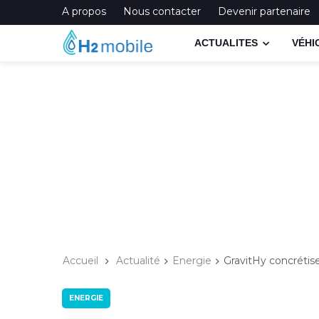
A propos
Nous contacter
Devenir partenaire
ACTUALITES
VÉHI
Accueil
Actualité
Energie
GravitHy concrétis
ENERGIE