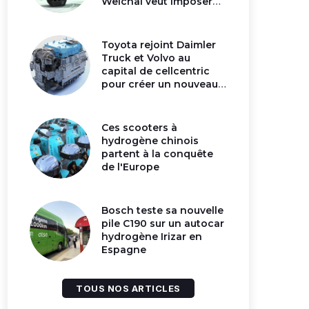
Weichai veut imposer
son moteur à
hydrogène en Chine
Toyota rejoint Daimler
Truck et Volvo au
capital de cellcentric
pour créer un nouveau
géant de la pile
hydrogène
Ces scooters à
hydrogène chinois
partent à la conquête
de l'Europe
Bosch teste sa nouvelle
pile C190 sur un autocar
hydrogène Irizar en
Espagne
TOUS NOS ARTICLES