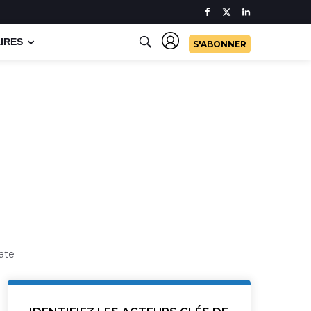
IRES
S'ABONNER
late