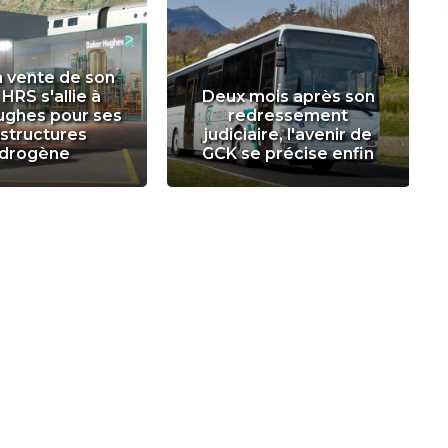
a vente de son
 HRS s'allie à
Deux mois après son
ughes pour ses
redressement
astructures
judiciaire, l'avenir de
drogène
GCK se précise enfin