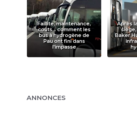
r
Faillite, maintenance,
Après l
ance
coûts... comment les
siège,
un an
bus à hydrogène de
Baker H
ge de
Pau ont fini dans
infr
l'impasse
hy
ANNONCES