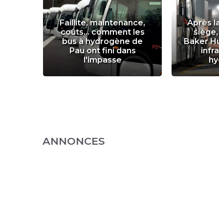
r
Faillite, maintenance,
Après l
ance
coûts... comment les
siège,
un an
bus à hydrogène de
Baker H
ge de
Pau ont fini dans
infr
l'impasse
hy
ANNONCES