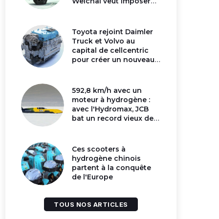
Weichai veut imposer
son moteur à
hydrogène en Chine
Toyota rejoint Daimler
Truck et Volvo au
capital de cellcentric
pour créer un nouveau
géant de la pile
hydrogène
592,8 km/h avec un
moteur à hydrogène :
avec l'Hydromax, JCB
bat un record vieux de
16 ans
Ces scooters à
hydrogène chinois
partent à la conquête
de l'Europe
TOUS NOS ARTICLES