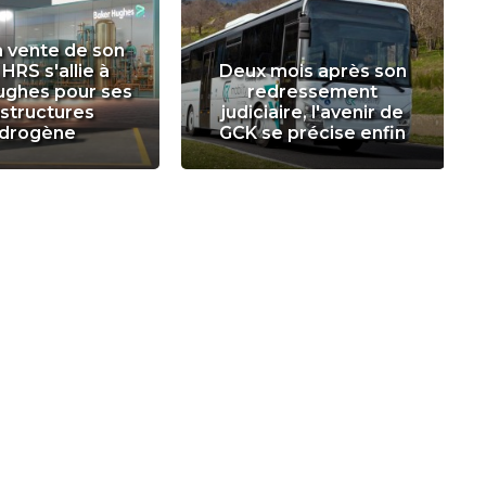
a vente de son
 HRS s'allie à
Deux mois après son
ughes pour ses
redressement
astructures
judiciaire, l'avenir de
drogène
GCK se précise enfin