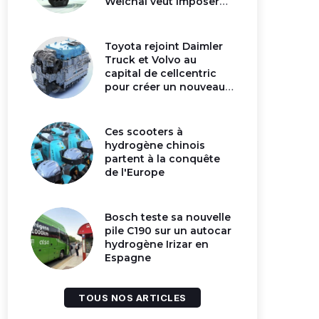
Weichai veut imposer
son moteur à
hydrogène en Chine
Toyota rejoint Daimler
Truck et Volvo au
capital de cellcentric
pour créer un nouveau
géant de la pile
hydrogène
Ces scooters à
hydrogène chinois
partent à la conquête
de l'Europe
Bosch teste sa nouvelle
pile C190 sur un autocar
hydrogène Irizar en
Espagne
TOUS NOS ARTICLES