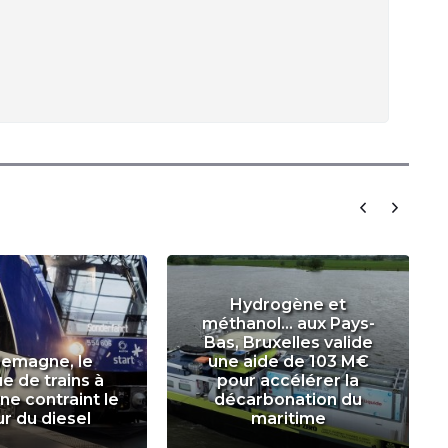
Hydrogène et
méthanol... aux Pays-
Bas, Bruxelles valide
lemagne, le
une aide de 103 M€
 de trains à
pour accélérer la
e contraint le
décarbonation du
ur du diesel
maritime