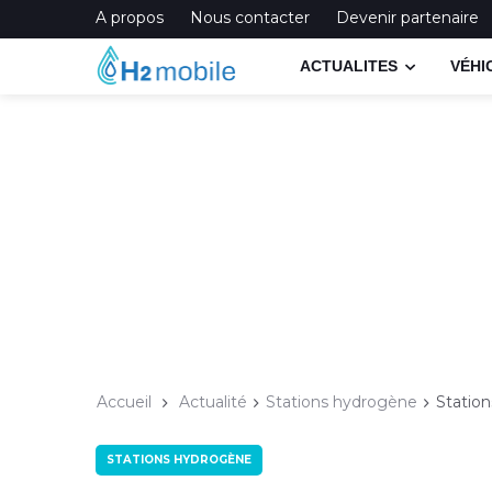
A propos
Nous contacter
Devenir partenaire
ACTUALITES
VÉHI
Accueil
Actualité
Stations hydrogène
Statio
STATIONS HYDROGÈNE