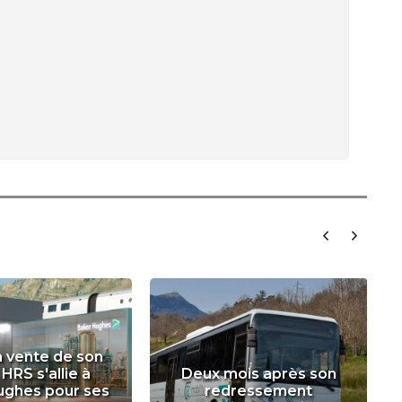
a vente de son
 HRS s'allie à
Deux mois après son
ughes pour ses
redressement