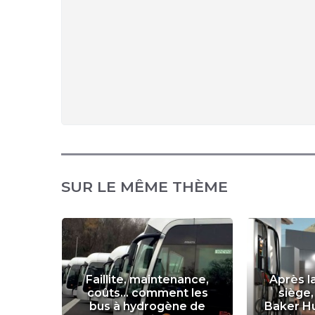
SUR LE MÊME THÈME
r
Faillite, maintenance,
Après l
ance
coûts... comment les
siège,
un an
bus à hydrogène de
Baker H