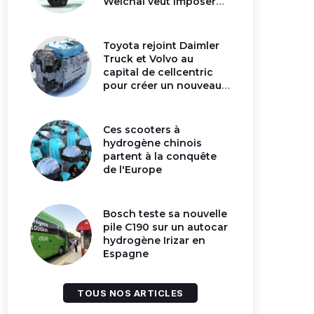
Weichai veut imposer
son moteur à
hydrogène en Chine
Toyota rejoint Daimler
Truck et Volvo au
capital de cellcentric
pour créer un nouveau
géant de la pile
hydrogène
Ces scooters à
hydrogène chinois
partent à la conquête
de l'Europe
Bosch teste sa nouvelle
pile C190 sur un autocar
hydrogène Irizar en
Espagne
TOUS NOS ARTICLES