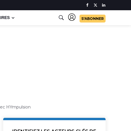
IRES
S'ABONNER
avec HYmpulsion