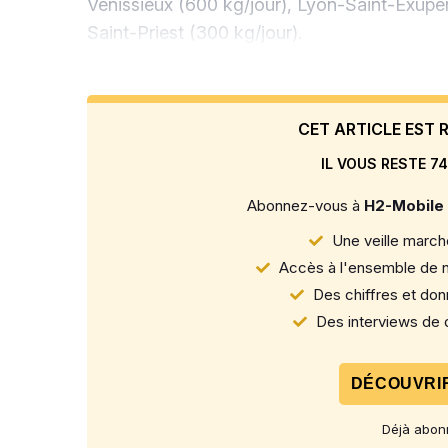
Vénissieux (600 kg/jour), Lyon-Saint-Exupéry
Saint-Priest (300 kg/jour).
CET ARTICLE EST
IL VOUS RESTE 74
Abonnez-vous à
H2-Mobile
Une veille marché
Accès à l'ensemble de n
Des chiffres et donn
Des interviews de d
DÉCOUVRIR
Déjà abon