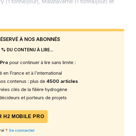
 (1 tonne/jour), Malataverne (1 tonne/jour) et
 RÉSERVÉ À NOS ABONNÉS
 % DU CONTENU À LIRE...
 Pro
pour continuer à lire sans limite :
 en France et à l'international
os contenus : plus de
4500 articles
ées clés de la filière hydrogène
écideurs et porteurs de projets
 H2 MOBILE PRO
né ?
Se connecter