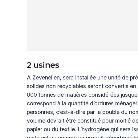
2 usines
A Zevenellen, sera installée une unité de pr
solides non recyclables seront convertis en g
000 tonnes de matières considérées jusque-
correspond à la quantité d’ordures ménagère
personnes, c’est-à-dire par le double du no
volume devrait être constitué pour moitié 
papier ou du textile. L’hydrogène qui sera i
reste est vu comme un produit décarboné iss