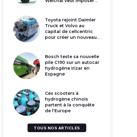
Weichai veut imposer
son moteur à
hydrogène en Chine
Toyota rejoint Daimler
Truck et Volvo au
capital de cellcentric
pour créer un nouveau
géant de la pile
hydrogène
Bosch teste sa nouvelle
pile C190 sur un autocar
hydrogène Irizar en
Espagne
Ces scooters à
hydrogène chinois
partent à la conquête
de l'Europe
TOUS NOS ARTICLES