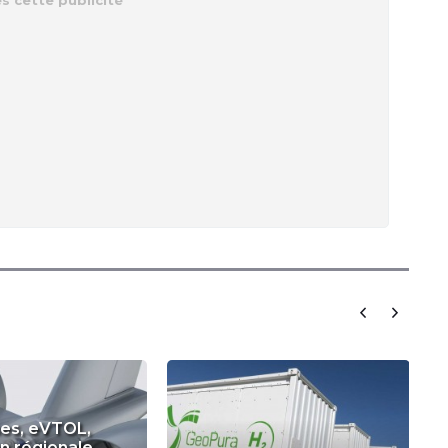
es, eVTOL,
n régionale...