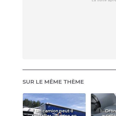
SUR LE MÊME THÈME
Un camion peut-il
Dron
ravitailler un avion en
aviatio