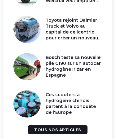
Weichai veut imposer
son moteur à
hydrogène en Chine
Toyota rejoint Daimler
Truck et Volvo au
capital de cellcentric
pour créer un nouveau
géant de la pile
hydrogène
Bosch teste sa nouvelle
pile C190 sur un autocar
hydrogène Irizar en
Espagne
Ces scooters à
hydrogène chinois
partent à la conquête
de l'Europe
TOUS NOS ARTICLES