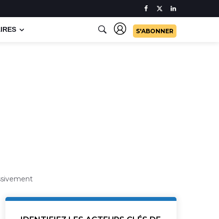
IRES
S'ABONNER
assivement