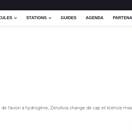
CULES
STATIONS
GUIDES
AGENDA
PARTENA
r de l'avion à hydrogène, ZeroAvia change de cap et licencie m