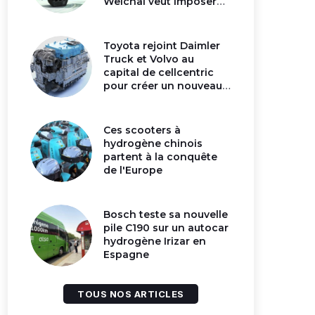
Weichai veut imposer
son moteur à
hydrogène en Chine
Toyota rejoint Daimler
Truck et Volvo au
capital de cellcentric
pour créer un nouveau
géant de la pile
hydrogène
Ces scooters à
hydrogène chinois
partent à la conquête
de l'Europe
Bosch teste sa nouvelle
pile C190 sur un autocar
hydrogène Irizar en
Espagne
TOUS NOS ARTICLES