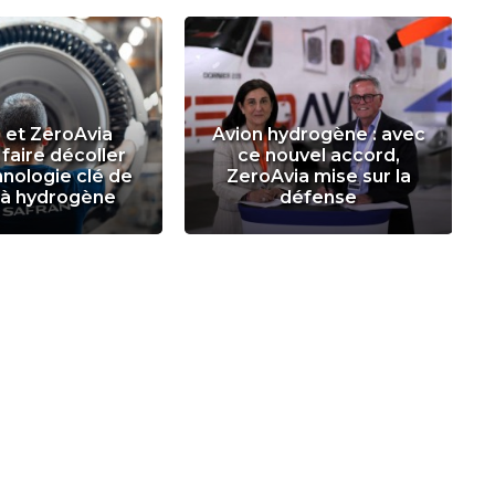
 et ZeroAvia
Avion hydrogène : avec
 faire décoller
ce nouvel accord,
nologie clé de
ZeroAvia mise sur la
n à hydrogène
défense