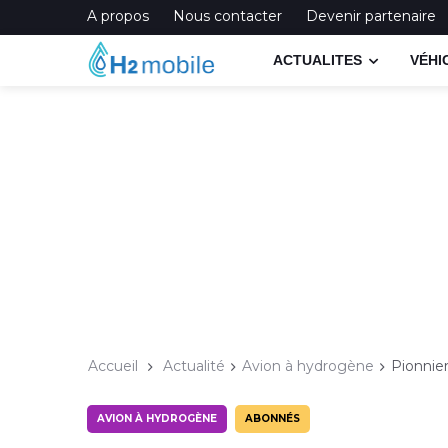
A propos
Nous contacter
Devenir partenaire
ACTUALITES
VÉHI
Accueil
Actualité
Avion à hydrogène
Pionnie
AVION À HYDROGÈNE
ABONNÉS