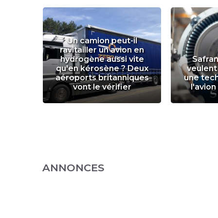
Un camion peut-il
de :
ravitailler un avion en
à un
hydrogène aussi vite
Safran
réen
qu'en kérosène ? Deux
veulent
vions
aéroports britanniques
une tech
vont le vérifier
l'avio
ANNONCES