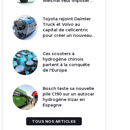
Weichai veut imposer
son moteur à
hydrogène en Chine
Toyota rejoint Daimler
Truck et Volvo au
capital de cellcentric
pour créer un nouveau
géant de la pile
hydrogène
Ces scooters à
hydrogène chinois
partent à la conquête
de l'Europe
Bosch teste sa nouvelle
pile C190 sur un autocar
hydrogène Irizar en
Espagne
TOUS NOS ARTICLES