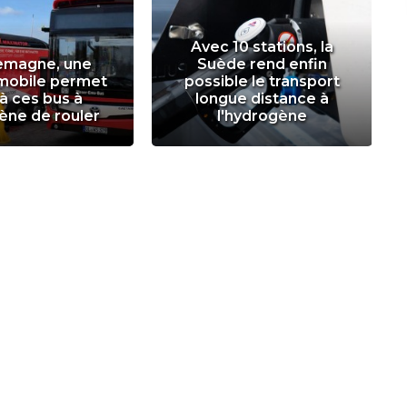
Avec 10 stations, la
lemagne, une
Suède rend enfin
 mobile permet
possible le transport
 à ces bus à
longue distance à
ène de rouler
l'hydrogène