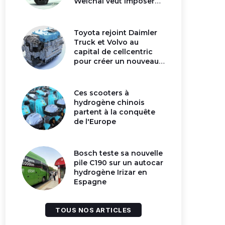
Weichai veut imposer
son moteur à
hydrogène en Chine
Toyota rejoint Daimler
Truck et Volvo au
capital de cellcentric
pour créer un nouveau
géant de la pile
hydrogène
Ces scooters à
hydrogène chinois
partent à la conquête
de l'Europe
Bosch teste sa nouvelle
pile C190 sur un autocar
hydrogène Irizar en
Espagne
TOUS NOS ARTICLES