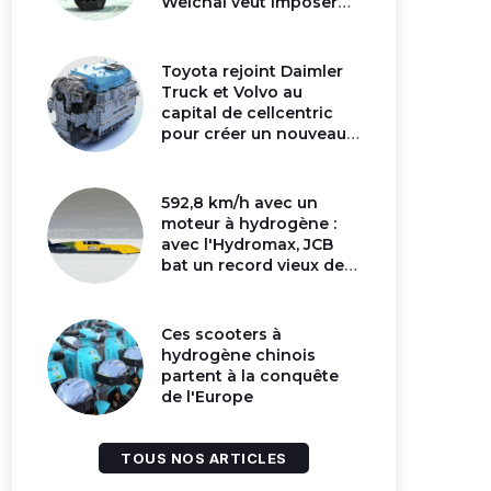
Weichai veut imposer
son moteur à
hydrogène en Chine
Toyota rejoint Daimler
Truck et Volvo au
capital de cellcentric
pour créer un nouveau
géant de la pile
hydrogène
592,8 km/h avec un
moteur à hydrogène :
avec l'Hydromax, JCB
bat un record vieux de
16 ans
Ces scooters à
hydrogène chinois
partent à la conquête
de l'Europe
TOUS NOS ARTICLES