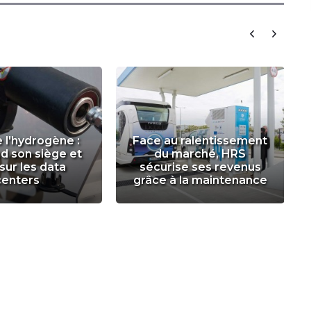
e l'hydrogène :
Face au ralentissement
d son siège et
du marché, HRS
sur les data
sécurise ses revenus
centers
grâce à la maintenance