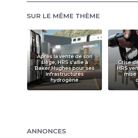
SUR LE MÊME THÈME
gène
Après la vente de son
, HRS
siège, HRS s'allie à
Crise d
tent
Baker Hughes pour ses
HRS ven
 Mid
infrastructures
mise 
ution
hydrogène
ANNONCES