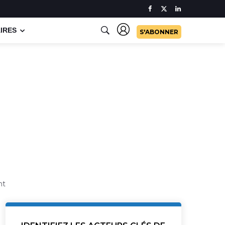
IRES
S'ABONNER
nt