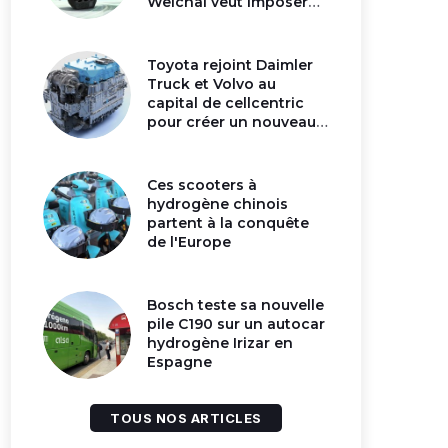
Weichai veut imposer
son moteur à
hydrogène en Chine
Toyota rejoint Daimler
Truck et Volvo au
capital de cellcentric
pour créer un nouveau
géant de la pile
hydrogène
Ces scooters à
hydrogène chinois
partent à la conquête
de l'Europe
Bosch teste sa nouvelle
pile C190 sur un autocar
hydrogène Irizar en
Espagne
TOUS NOS ARTICLES