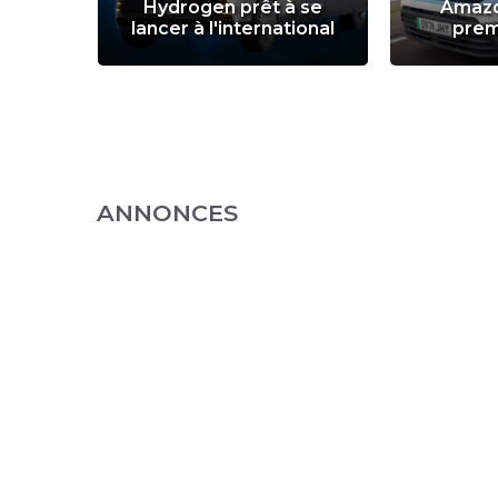
 ses
Hydrogen prêt à se
Amazo
s
lancer à l'international
prem
ANNONCES