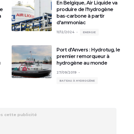
En Belgique, Air Liquide va
le
produire de l'hydrogène
à
bas-carbone à partir
d'ammoniac
11/12/2024
ENERGIE
Port d'Anvers : Hydrotug, le
premier remorqueur à
u
hydrogène au monde
27/09/2019
BATEAU À HYDROGÈNE