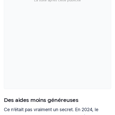
Des aides moins généreuses
Ce n’était pas vraiment un secret. En 2024, le