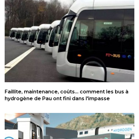
Faillite, maintenance, coûts... comment les bus à
hydrogène de Pau ont fini dans l'impasse