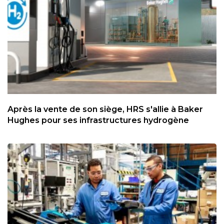
Après la vente de son siège, HRS s'allie à Baker
Hughes pour ses infrastructures hydrogène