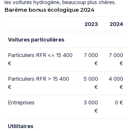
les voitures hydrogène, beaucoup plus chères.
Barème bonus écologique 2024
2023
2024
Voitures particulières
Particuliers RFR <= 15 400
7 000
7 000
€
€
€
Particuliers RFR > 15 400
5 000
4 000
€
€
€
Entreprises
3 000
0 €
€
Utilitaires