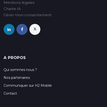
Mentions légales
Charte IA
Gérer mon consentement
A PROPOS
Qui sommes nous ?
Nos partenaires
Communiquer sur H2 Mobile
Contact