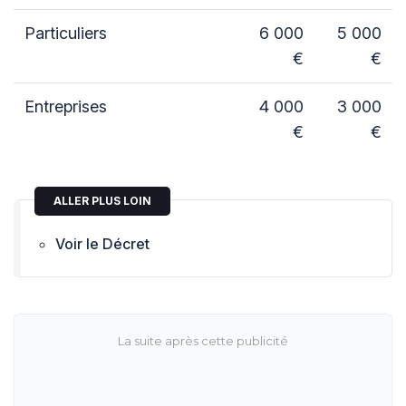
Particuliers
6 000
5 000
€
€
Entreprises
4 000
3 000
€
€
ALLER PLUS LOIN
Voir le Décret