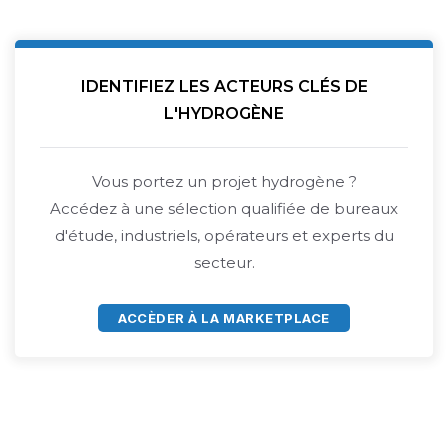
IDENTIFIEZ LES ACTEURS CLÉS DE
L'HYDROGÈNE
Vous portez un projet hydrogène ?
Accédez à une sélection qualifiée de bureaux
d'étude, industriels, opérateurs et experts du
secteur.
ACCÈDER À LA MARKETPLACE