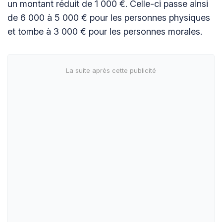
un montant réduit de 1 000 €. Celle-ci passe ainsi
de 6 000 à 5 000 € pour les personnes physiques
et tombe à 3 000 € pour les personnes morales.