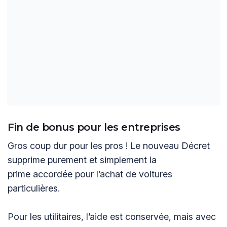
Fin de bonus pour les entreprises
Gros coup dur pour les pros ! Le nouveau Décret
supprime purement et simplement la
prime accordée pour l’achat de voitures
particulières.
Pour les utilitaires, l’aide est conservée, mais avec