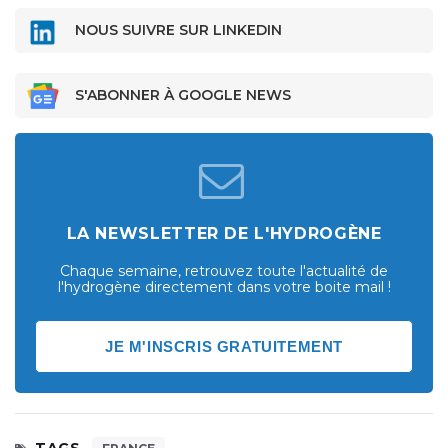
NOUS SUIVRE SUR LINKEDIN
S'ABONNER À GOOGLE NEWS
LA NEWSLETTER DE L'HYDROGÈNE
Chaque semaine, retrouvez toute l'actualité de
l'hydrogène directement dans votre boite mail !
JE M'INSCRIS GRATUITEMENT