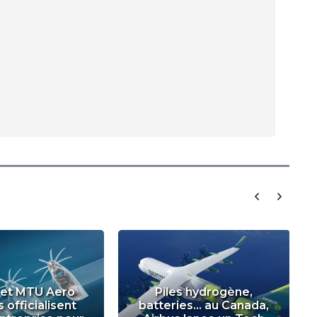
 et MTU Aero
Piles hydrogène,
 officialisent
batteries... au Canada,