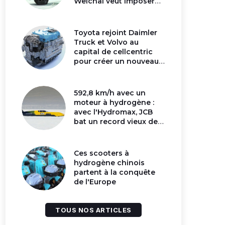
Weichai veut imposer
son moteur à
hydrogène en Chine
Toyota rejoint Daimler
Truck et Volvo au
capital de cellcentric
pour créer un nouveau
géant de la pile
hydrogène
592,8 km/h avec un
moteur à hydrogène :
avec l'Hydromax, JCB
bat un record vieux de
16 ans
Ces scooters à
hydrogène chinois
partent à la conquête
de l'Europe
TOUS NOS ARTICLES