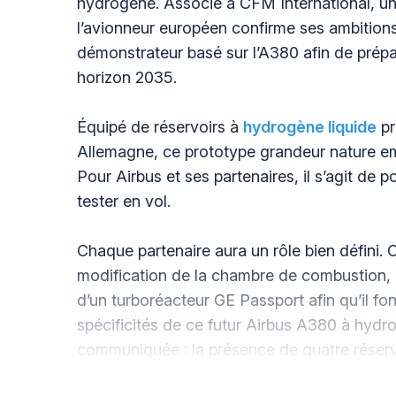
hydrogène. Associé à CFM International, une
l’avionneur européen confirme ses ambitions
démonstrateur basé sur l’A380 afin de prépa
horizon 2035.
Équipé de réservoirs à
hydrogène liquide
pr
Allemagne, ce prototype grandeur nature 
Pour Airbus et ses partenaires, il s’agit de p
tester en vol.
Chaque partenaire aura un rôle bien défini. 
modification de la chambre de combustion, 
d’un turboréacteur GE Passport afin qu’il fon
spécificités de ce futur Airbus A380 à hydr
communiquée : la présence de quatre réserv