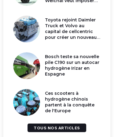
Weichai veut imposer
son moteur à
hydrogène en Chine
Toyota rejoint Daimler
Truck et Volvo au
capital de cellcentric
pour créer un nouveau
géant de la pile
hydrogène
Bosch teste sa nouvelle
pile C190 sur un autocar
hydrogène Irizar en
Espagne
Ces scooters à
hydrogène chinois
partent à la conquête
de l'Europe
TOUS NOS ARTICLES