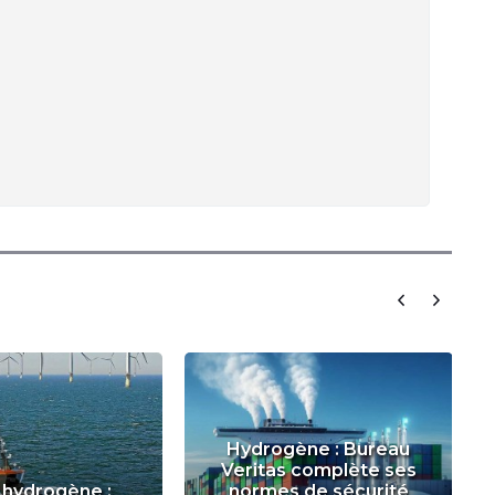
Hydrogène : Bureau
Veritas complète ses
 hydrogène :
normes de sécurité