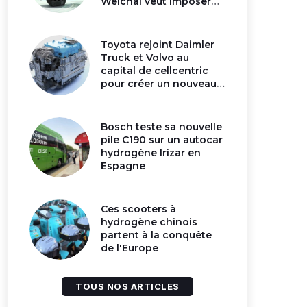
Weichai veut imposer
son moteur à
hydrogène en Chine
Toyota rejoint Daimler
Truck et Volvo au
capital de cellcentric
pour créer un nouveau
géant de la pile
hydrogène
Bosch teste sa nouvelle
pile C190 sur un autocar
hydrogène Irizar en
Espagne
Ces scooters à
hydrogène chinois
partent à la conquête
de l'Europe
TOUS NOS ARTICLES