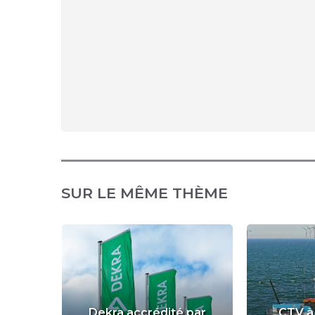
SUR LE MÊME THÈME
lance
Dekra accrédité par
CTV à