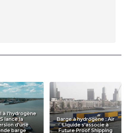
l à l'hydrogène
PS lance la
Barge à hydrogène : Air
rsion d'une
Liquide s'associe à
onde barge
Future Proof Shipping