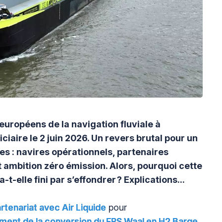
 européens de la navigation fluviale à
ciaire le 2 juin 2026. Un revers brutal pour un
es : navires opérationnels, partenaires
et ambition zéro émission. Alors, pourquoi cette
elle fini par s’effondrer ? Explications...
artenariat avec
Air Liquide
pour
ement de la conversion du FPS Waal en H2 Barge