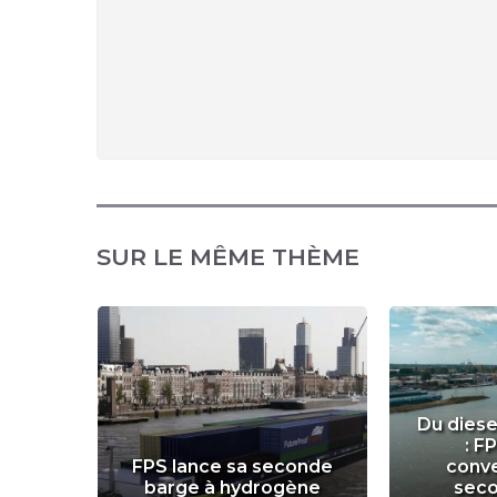
SUR LE MÊME THÈME
Du diese
 : Air
: F
e à
FPS lance sa seconde
conve
pping
barge à hydrogène
sec