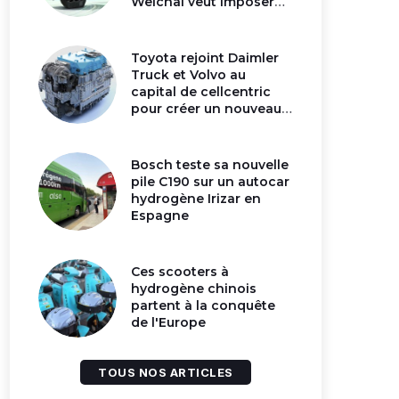
Weichai veut imposer
son moteur à
hydrogène en Chine
Toyota rejoint Daimler
Truck et Volvo au
capital de cellcentric
pour créer un nouveau
géant de la pile
hydrogène
Bosch teste sa nouvelle
pile C190 sur un autocar
hydrogène Irizar en
Espagne
Ces scooters à
hydrogène chinois
partent à la conquête
de l'Europe
TOUS NOS ARTICLES