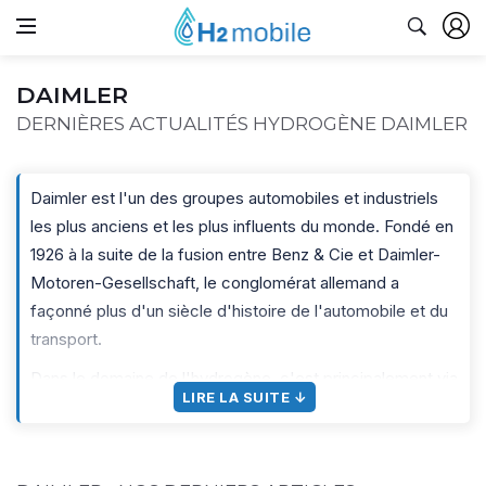
DAIMLER
DERNIÈRES ACTUALITÉS HYDROGÈNE DAIMLER
Daimler est l'un des groupes automobiles et industriels
les plus anciens et les plus influents du monde. Fondé en
1926 à la suite de la fusion entre Benz & Cie et Daimler-
Motoren-Gesellschaft, le conglomérat allemand a
façonné plus d'un siècle d'histoire de l'automobile et du
transport.
Dans le domaine de l'hydrogène, c'est principalement via
LIRE LA SUITE ↓
sa filiale
Daimler Truck
que le groupe s'est positionné.
Conscient que l'électrification à batterie atteint ses
limites pour les longues distances et les charges lourdes,