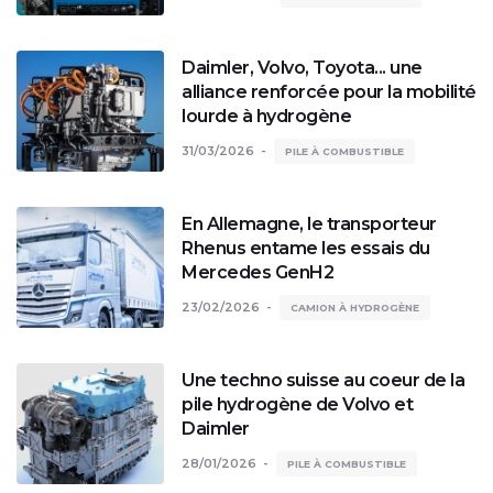
Sur le segment des bus, Mercedes-Benz propose
également des solutions hydrogène à destination des
Daimler, Volvo, Toyota... une
opérateurs de transport urbain et interurbain, complétant
alliance renforcée pour la mobilité
lourde à hydrogène
une gamme qui couvre désormais l'ensemble du spectre
du transport collectif à zéro émission.
31/03/2026
PILE À COMBUSTIBLE
En Allemagne, le transporteur
Rhenus entame les essais du
Mercedes GenH2
23/02/2026
CAMION À HYDROGÈNE
Une techno suisse au coeur de la
pile hydrogène de Volvo et
Daimler
28/01/2026
PILE À COMBUSTIBLE