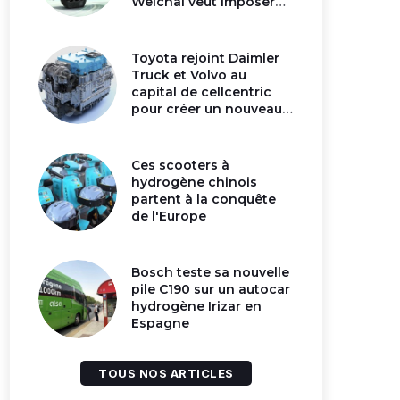
Weichai veut imposer
son moteur à
hydrogène en Chine
Toyota rejoint Daimler
Truck et Volvo au
capital de cellcentric
pour créer un nouveau
géant de la pile
hydrogène
Ces scooters à
hydrogène chinois
partent à la conquête
de l'Europe
Bosch teste sa nouvelle
pile C190 sur un autocar
hydrogène Irizar en
592,8 km/h avec un
Espagne
moteur à hydrogène :
Bus à hydrogène :
avec l'Hydromax, JCB
Clean Energy décroc
bat un record vieux de
un contrat majeur e
TOUS NOS ARTICLES
16 ans
Californie