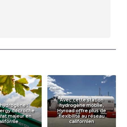
Avec cette station
 hydrogène :
hydrogène mobile,
nergy décroche
Hyroad offre plus de
rat majeur en
flexibilité au réseau
alifornie
californien