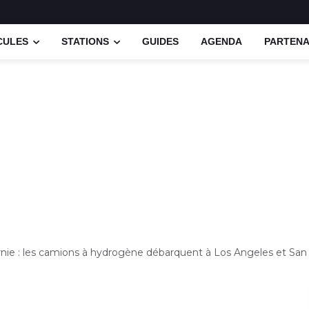
CULES
STATIONS
GUIDES
AGENDA
PARTENA
ornie : les camions à hydrogène débarquent à Los Angeles et Sa