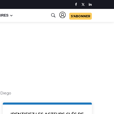
IRES
S'ABONNER
n Diego