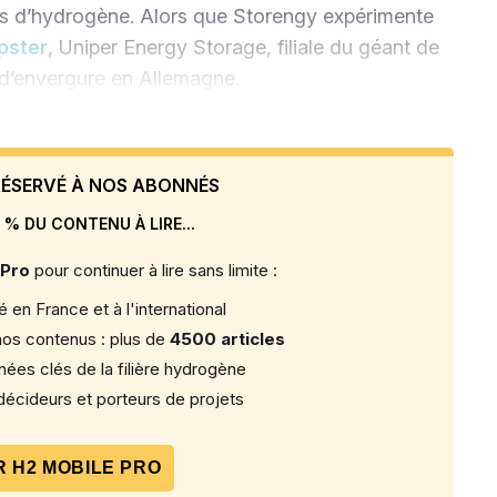
és d’hydrogène. Alors que Storengy expérimente
pster
, Uniper Energy Storage, filiale du géant de
et d’envergure en Allemagne.
 RÉSERVÉ À NOS ABONNÉS
 % DU CONTENU À LIRE...
 Pro
pour continuer à lire sans limite :
 en France et à l'international
os contenus : plus de
4500 articles
ées clés de la filière hydrogène
écideurs et porteurs de projets
 H2 MOBILE PRO