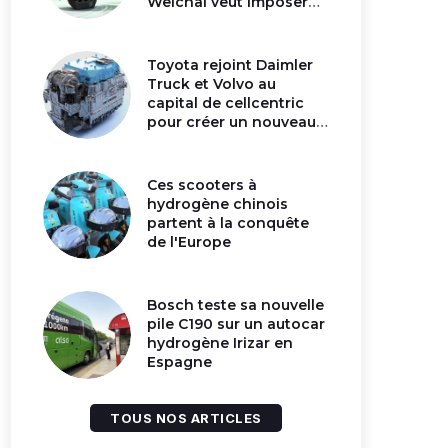
Weichai veut imposer
son moteur à
hydrogène en Chine
Toyota rejoint Daimler
Truck et Volvo au
capital de cellcentric
pour créer un nouveau
géant de la pile
hydrogène
Ces scooters à
hydrogène chinois
partent à la conquête
de l'Europe
Bosch teste sa nouvelle
pile C190 sur un autocar
hydrogène Irizar en
Espagne
TOUS NOS ARTICLES