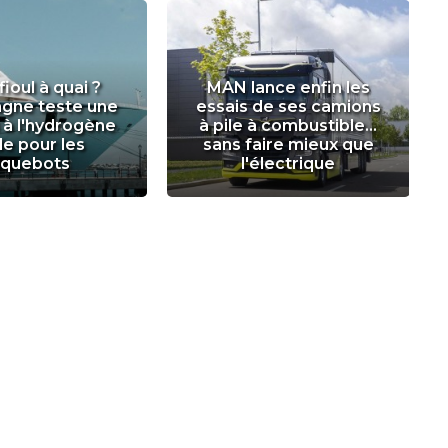
 fioul à quai ?
MAN lance enfin les
agne teste une
essais de ses camions
n à l'hydrogène
à pile à combustible...
de pour les
sans faire mieux que
quebots
l'électrique