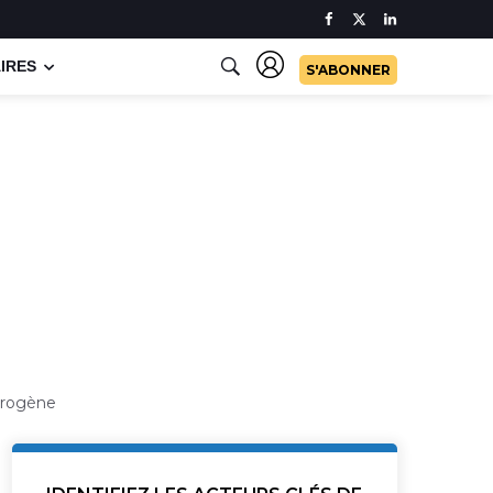
IRES
S'ABONNER
drogène