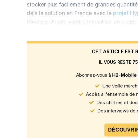
stocker plus facilement de grandes quantit
déjà la solution en France avec le
projet Hy
l’énergie Uniper, vient d’officialiser un proj
CET ARTICLE EST
IL VOUS RESTE 75
Abonnez-vous à
H2-Mobile
Une veille marché
Accès à l'ensemble de n
Des chiffres et donn
Des interviews de d
DÉCOUVRIR