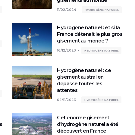
gisements au monde
11/02/2024
HYDROGÈNE NATUREL
Hydrogène naturel : et si la
France détenait le plus gros
gisement au monde ?
16/12/2023
HYDROGÈNE NATUREL
Hydrogène naturel : ce
gisement australien
dépasse toutes les
attentes
02/11/2023
HYDROGÈNE NATUREL
e
Cet énorme gisement
s
d'hydrogène naturel a été
découvert en France