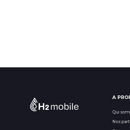
A PRO
Qui som
Nos part