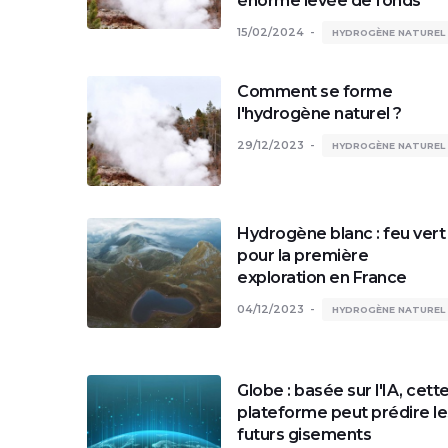
énorme levée de fonds
15/02/2024
HYDROGÈNE NATUREL
Comment se forme
l'hydrogène naturel ?
29/12/2023
HYDROGÈNE NATUREL
Hydrogène blanc : feu vert
pour la première
exploration en France
04/12/2023
HYDROGÈNE NATUREL
Globe : basée sur l'IA, cett
plateforme peut prédire le
futurs gisements