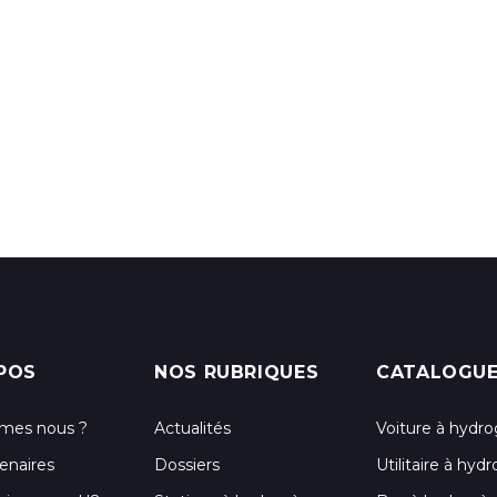
POS
NOS RUBRIQUES
CATALOGU
mes nous ?
Actualités
Voiture à hydr
enaires
Dossiers
Utilitaire à hy