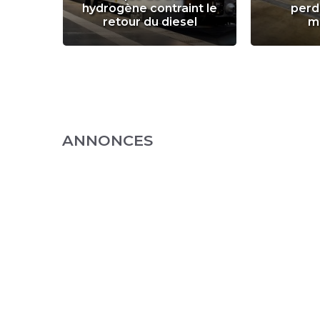
hydrogène contraint le
perd
retour du diesel
m
ANNONCES