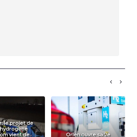
e, le projet de
n hydrogène
tom vient de
Orlen ouvre sa 7e