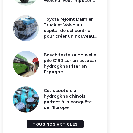
Weichai veut imposer
son moteur à
hydrogène en Chine
Toyota rejoint Daimler
Truck et Volvo au
capital de cellcentric
pour créer un nouveau
géant de la pile
hydrogène
Bosch teste sa nouvelle
pile C190 sur un autocar
hydrogène Irizar en
Espagne
Ces scooters à
hydrogène chinois
partent à la conquête
de l'Europe
TOUS NOS ARTICLES