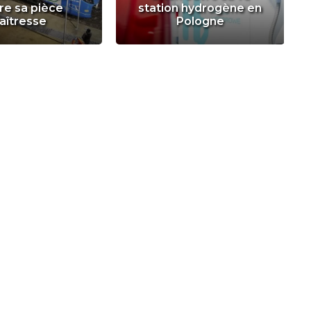
re sa pièce
station hydrogène en
aîtresse
Pologne