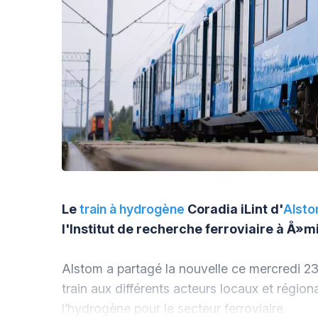
Le
train à hydrogène
Coradia iLint d'
Alst
l'Institut de recherche ferroviaire à Å»m
Alstom a partagé la nouvelle ce mercredi 23 j
train aux différents acteurs locaux et régio
l’hydrogène pour le secteur ferroviaire.