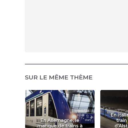
SUR LE MÊME THÈME
En Itali
 une
En Allemagne, le
trai
r son
manque de trains à
d'Als