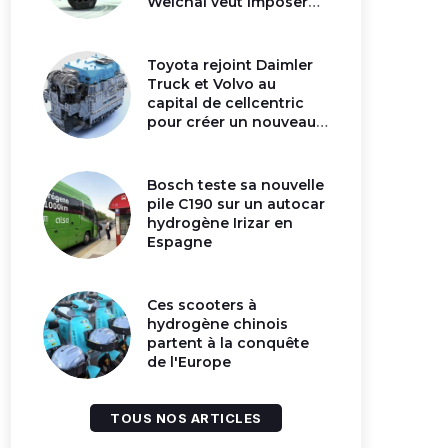
Weichai veut imposer
son moteur à
hydrogène en Chine
Toyota rejoint Daimler
Truck et Volvo au
capital de cellcentric
pour créer un nouveau
géant de la pile
hydrogène
Bosch teste sa nouvelle
pile C190 sur un autocar
hydrogène Irizar en
Espagne
Ces scooters à
hydrogène chinois
partent à la conquête
de l'Europe
TOUS NOS ARTICLES