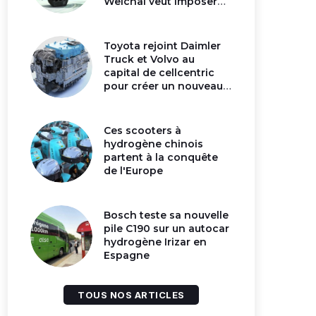
Weichai veut imposer
son moteur à
hydrogène en Chine
Toyota rejoint Daimler
Truck et Volvo au
capital de cellcentric
pour créer un nouveau
géant de la pile
hydrogène
Ces scooters à
hydrogène chinois
partent à la conquête
de l'Europe
Bosch teste sa nouvelle
pile C190 sur un autocar
hydrogène Irizar en
Espagne
TOUS NOS ARTICLES