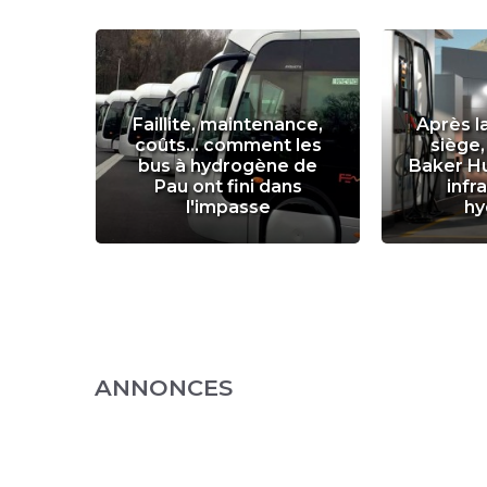
r
Faillite, maintenance,
Après l
ance
coûts... comment les
siège,
un an
bus à hydrogène de
Baker H
ge de
Pau ont fini dans
infr
l'impasse
hy
ANNONCES