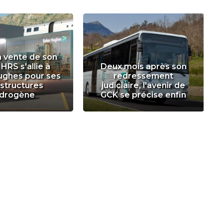
a vente de son
 HRS s'allie à
Deux mois après son
ughes pour ses
redressement
astructures
judiciaire, l'avenir de
drogène
GCK se précise enfin