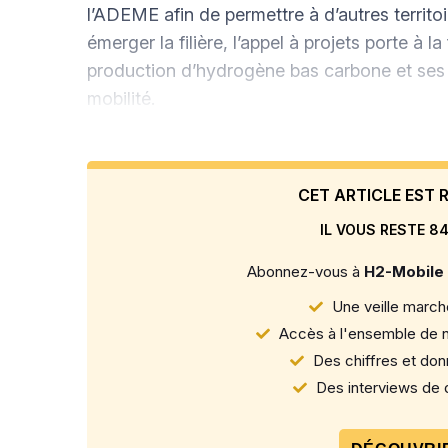
l’ADEME afin de permettre à d’autres territoi
émerger la filière, l’appel à projets porte à l
production d’hydrogène bas carbone et ses a
mobilité.
CET ARTICLE EST
IL VOUS RESTE 84
Abonnez-vous à
H2-Mobile
Une veille marché
Accès à l'ensemble de n
Des chiffres et donn
Des interviews de d