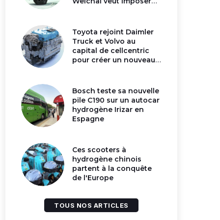
Weichai veut imposer
son moteur à
hydrogène en Chine
Toyota rejoint Daimler
Truck et Volvo au
capital de cellcentric
pour créer un nouveau
géant de la pile
hydrogène
Bosch teste sa nouvelle
pile C190 sur un autocar
hydrogène Irizar en
Espagne
Ces scooters à
hydrogène chinois
partent à la conquête
de l'Europe
TOUS NOS ARTICLES