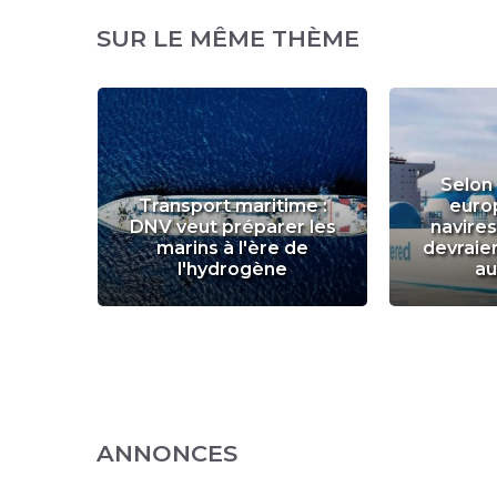
SUR LE MÊME THÈME
Selon
Transport maritime :
euro
DNV veut préparer les
navire
futur
marins à l'ère de
devraie
 GTT
l'hydrogène
a
ANNONCES