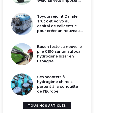
Weichai veut imposer
son moteur à
hydrogène en Chine
Toyota rejoint Daimler
Truck et Volvo au
capital de cellcentric
pour créer un nouveau
géant de la pile
hydrogène
Bosch teste sa nouvelle
pile C190 sur un autocar
hydrogène Irizar en
Espagne
Ces scooters à
hydrogène chinois
partent à la conquête
de l'Europe
TOUS NOS ARTICLES