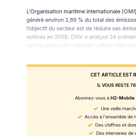
L'Organisation maritime internationale (OMI)
généré environ 2,89 % du total des émissio
l’objectif du secteur est de réduire ses émi
estimés en 2008, DNV a analysé 24 scénario
sera la source de carburant utilisée dans les
CET ARTICLE EST
IL VOUS RESTE 76
Abonnez-vous à
H2-Mobile
Une veille marché
Accès à l'ensemble de n
Des chiffres et donn
Des interviews de d