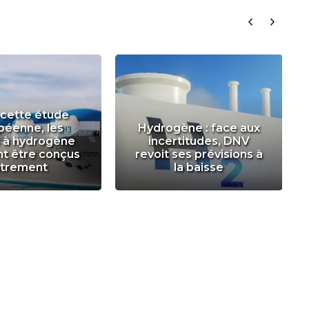
 cette étude
péenne, les
Hydrogène : face aux
s à hydrogène
incertitudes, DNV
nt être conçus
revoit ses prévisions à
utrement
la baisse