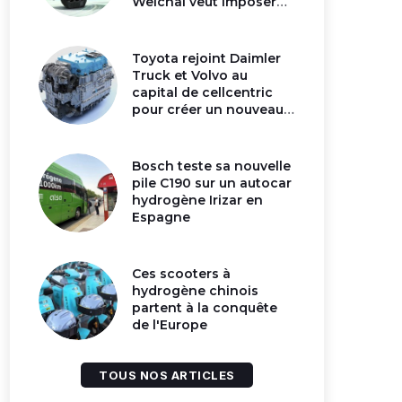
Weichai veut imposer
son moteur à
hydrogène en Chine
Toyota rejoint Daimler
Truck et Volvo au
capital de cellcentric
pour créer un nouveau
géant de la pile
hydrogène
Bosch teste sa nouvelle
pile C190 sur un autocar
hydrogène Irizar en
Espagne
Ces scooters à
hydrogène chinois
partent à la conquête
de l'Europe
TOUS NOS ARTICLES