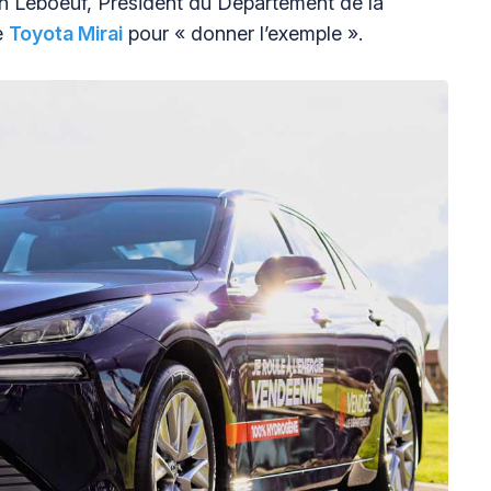
in Leboeuf, Président du Département de la
e
Toyota Mirai
pour « donner l’exemple ».