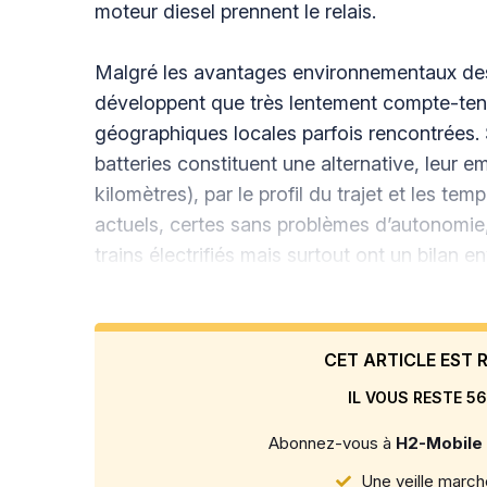
moteur diesel prennent le relais.
Malgré les avantages environnementaux des t
développent que très lentement compte-tenu
géographiques locales parfois rencontrées. 
batteries constituent une alternative, leur em
kilomètres), par le profil du trajet et les te
actuels, certes sans problèmes d’autonomie
trains électrifiés mais surtout ont un bilan 
CET ARTICLE EST
IL VOUS RESTE 56
Abonnez-vous à
H2-Mobile
Une veille marché