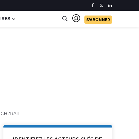
IRES
S'ABONNER
t FCH2RAIL