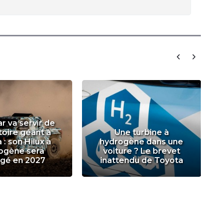
r va servir de
toire géant à
Une turbine à
 : son Hilux à
hydrogène dans une
ogène sera
voiture ? Le brevet
gé en 2027
inattendu de Toyota