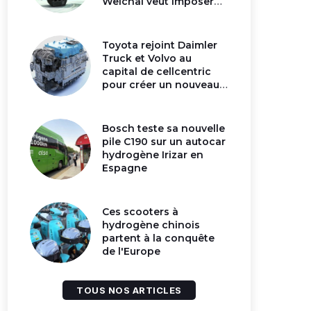
Weichai veut imposer
son moteur à
hydrogène en Chine
Toyota rejoint Daimler
Truck et Volvo au
capital de cellcentric
pour créer un nouveau
géant de la pile
hydrogène
Bosch teste sa nouvelle
pile C190 sur un autocar
hydrogène Irizar en
Espagne
Ces scooters à
hydrogène chinois
partent à la conquête
de l'Europe
TOUS NOS ARTICLES