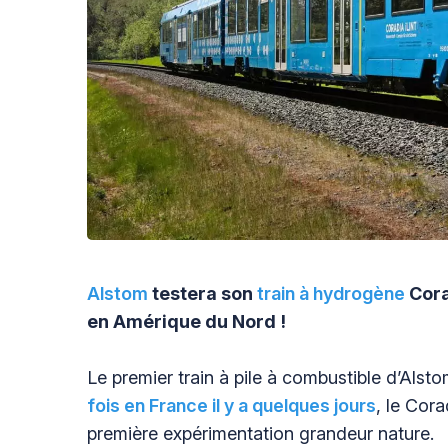
Alstom
testera son
train à hydrogène
Cora
en Amérique du Nord !
Le premier train à pile à combustible d’Alst
fois en France il y a quelques jours
, le Cora
première expérimentation grandeur nature.