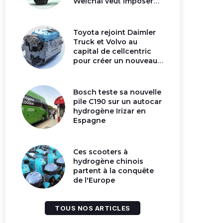
Weichai veut imposer
son moteur à
hydrogène en Chine
Toyota rejoint Daimler
Truck et Volvo au
capital de cellcentric
pour créer un nouveau
géant de la pile
hydrogène
Bosch teste sa nouvelle
pile C190 sur un autocar
hydrogène Irizar en
Espagne
Ces scooters à
hydrogène chinois
partent à la conquête
de l'Europe
TOUS NOS ARTICLES