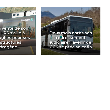
a vente de son
 HRS s'allie à
Deux mois après son
ughes pour ses
redressement
astructures
judiciaire, l'avenir de
drogène
GCK se précise enfin