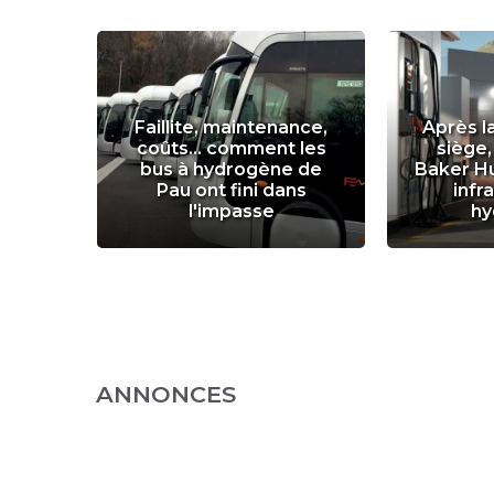
r
Faillite, maintenance,
Après l
ance
coûts... comment les
siège,
un an
bus à hydrogène de
Baker H
ge de
Pau ont fini dans
infr
l'impasse
hy
ANNONCES