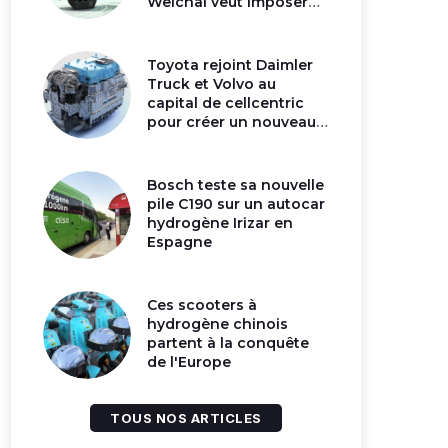
Weichai veut imposer
son moteur à
hydrogène en Chine
Toyota rejoint Daimler
Truck et Volvo au
capital de cellcentric
pour créer un nouveau
géant de la pile
hydrogène
Bosch teste sa nouvelle
pile C190 sur un autocar
hydrogène Irizar en
Espagne
Ces scooters à
hydrogène chinois
partent à la conquête
de l'Europe
TOUS NOS ARTICLES