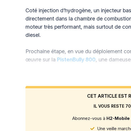
Coté injection d’hydrogène, un injecteur b
directement dans la chambre de combustion
moteur très performant, mais surtout de conse
diesel.
Prochaine étape, en vue du déploiement c
œuvre sur la
PistenBully 800
, une dameuse
CET ARTICLE EST
IL VOUS RESTE 70
Abonnez-vous à
H2-Mobile
Une veille marché