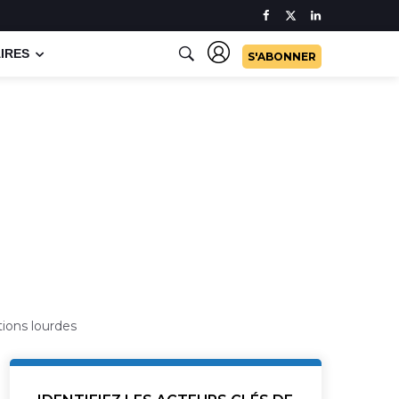
IRES
S'ABONNER
ions lourdes