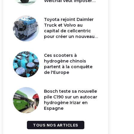
Weichai veut imposer
son moteur à
hydrogène en Chine
Toyota rejoint Daimler
Truck et Volvo au
capital de cellcentric
pour créer un nouveau
géant de la pile
hydrogène
Ces scooters à
hydrogène chinois
partent à la conquête
de l'Europe
Bosch teste sa nouvelle
pile C190 sur un autocar
hydrogène Irizar en
Espagne
TOUS NOS ARTICLES