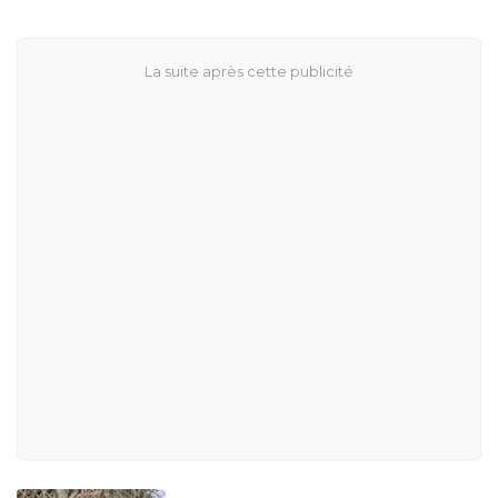
dominants. L’entreprise a décidé de recentrer ses
opérations parisiennes sur le véhicule électrique à
batterie, tout en restant ouverte à des projets hydrogène
dans d’autres territoires.