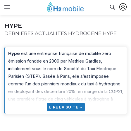
HYPE
DERNIÈRES ACTUALITÉS HYDROGÈNE HYPE
Hype
est une entreprise française de mobilité zéro
émission fondée en 2009 par Mathieu Gardies,
initialement sous le nom de Société du Taxi Électrique
Parisien (STEP). Basée à Paris, elle s’est imposée
comme l’un des pionniers mondiaux du taxi à hydrogène,
en déployant dès décembre 2015, en marge de la COP21,
une première flotte de cinq véhicules à hydrogène à
Paris, accompagnée d’une station d’avitaillement place
LIRE LA SUITE ↓
de l’Alma.
Le rapport de Hype à l’hydrogène a été central pendant