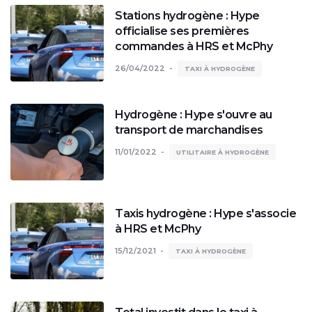
Stations hydrogène : Hype
officialise ses premières
commandes à HRS et McPhy
26/04/2022
TAXI À HYDROGÈNE
Hydrogène : Hype s'ouvre au
transport de marchandises
11/01/2022
UTILITAIRE À HYDROGÈNE
Taxis hydrogène : Hype s'associe
à HRS et McPhy
15/12/2021
TAXI À HYDROGÈNE